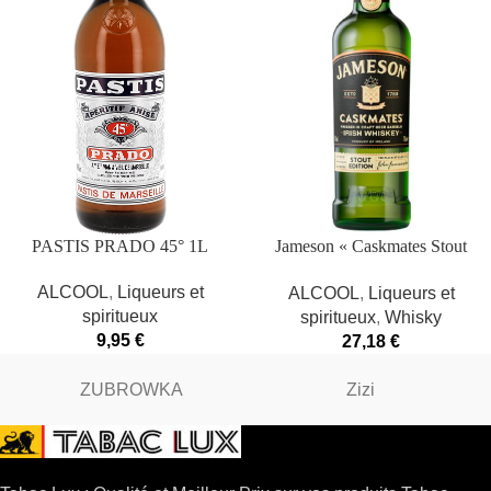
PASTIS PRADO 45° 1L
Jameson « Caskmates Stout
Edition » 40°
ALCOOL
,
Liqueurs et
ALCOOL
,
Liqueurs et
spiritueux
spiritueux
,
Whisky
9,95
€
27,18
€
ZUBROWKA
Zizi