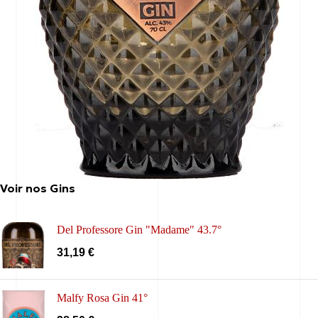
Voir nos Gins
Del Professore Gin "Madame" 43.7°
31,19
€
Malfy Rosa Gin 41°